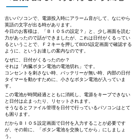
古いパソコンで、電源投入時にアラーム音がして、なにやら
英語の文字が出る時があります。
今日のお客様は、「ＢＩＯＳの設定？」と、少し画面を読む
力があったので話ができましたが、これは日付がくるってい
るということで、Ｆ２キーを押してBIOS設定画面で確認する
ように、というお達しの案内なのです。
なぜに、日付がくるったのか？
それは「内臓ボタン電池の電池切れ」です。
コンセントを刺さない時、バッテリーが無い時、内部の日付
タイマーを動かすために、小さなボタン電池が入っていま
す。
この電池が時間経過とともに消耗し、電源をキープできない
と日付は止まったり、リセットされます。
そうなるとファイル管理を日付で行っているパソコンはとて
も困ります。
だからＢＩＯＳ設定画面で日付を入力することが必要です
が、その前に、「ボタン電池を交換してから」にしましょ
う。