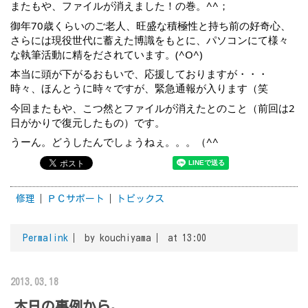
またもや、ファイルが消えました！の巻。^^；
御年70歳くらいのご老人、旺盛な積極性と持ち前の好奇心、
さらには現役世代に蓄えた博識をもとに、パソコンにて様々
な執筆活動に精をだされています。(^O^)
本当に頭が下がるおもいで、応援しておりますが・・・
時々、ほんとうに時々ですが、緊急通報が入ります（笑
今回またもや、こつ然とファイルが消えたとのこと（前回は2
日がかりで復元したもの）です。
うーん。どうしたんでしょうねぇ。。。（^^
修理
ＰＣサポート
トピックス
Permalink
by kouchiyama
at 13:00
2013.03.18
本日の事例から。