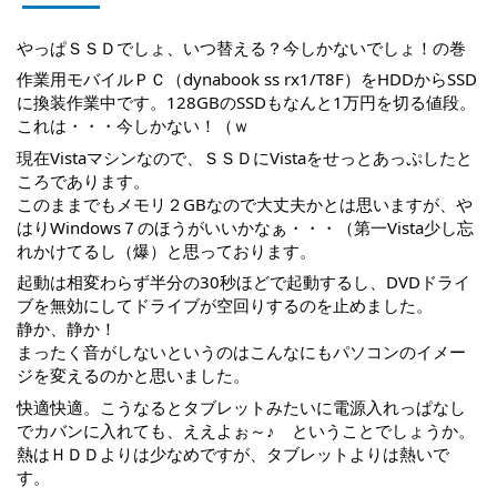
やっぱＳＳＤでしょ、いつ替える？今しかないでしょ！の巻
作業用モバイルＰＣ（dynabook ss rx1/T8F）をHDDからSSD
に換装作業中です。128GBのSSDもなんと1万円を切る値段。
これは・・・今しかない！（ｗ
現在Vistaマシンなので、ＳＳＤにVistaをせっとあっぷしたと
ころであります。
このままでもメモリ２GBなので大丈夫かとは思いますが、や
はりWindows７のほうがいいかなぁ・・・（第一Vista少し忘
れかけてるし（爆）と思っております。
起動は相変わらず半分の30秒ほどで起動するし、DVDドライ
ブを無効にしてドライブが空回りするのを止めました。
静か、静か！
まったく音がしないというのはこんなにもパソコンのイメー
ジを変えるのかと思いました。
快適快適。こうなるとタブレットみたいに電源入れっぱなし
でカバンに入れても、ええよぉ～♪　ということでしょうか。
熱はＨＤＤよりは少なめですが、タブレットよりは熱いで
す。