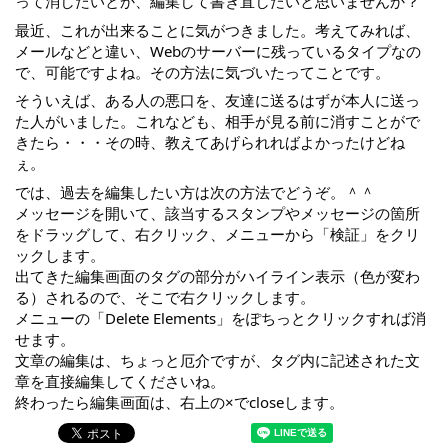
って消したいとか、編集して書き直したいと思いませんか？
最近、これが出来ることに気がつきました。考えてみれば、
メールなどと違い、Webのサーバーに残っているタイプなの
で、可能ですよね。その方法に気づいたってことです。
そういえば、ある人の悪口を、友達に送るはずが本人に送っ
た人がいました。これなども、相手が見る前に消すことがで
きたら・・・その時、教えてあげられればよかったけどね
ぇ。
では、過去を編集したい方は次の方法でどうぞ。＾＾
メッセージを開いて、該当するスタンプやメッセージの箇所
をドラッグして、右クリック、メニューから「検証」をクリ
ックします。
出てきた編集画面のタグの部分がハイライン表示（色が変わ
る）されるので、そこで右クリックします。
メニューの「Delete Elements」をぽちっとクリックすれば消
せます。
文章の編集は、ちょっと厄介ですが、タグ内に記述された文
章を直接編集してくださいね。
終わったら編集画面は、右上の×でcloseします。