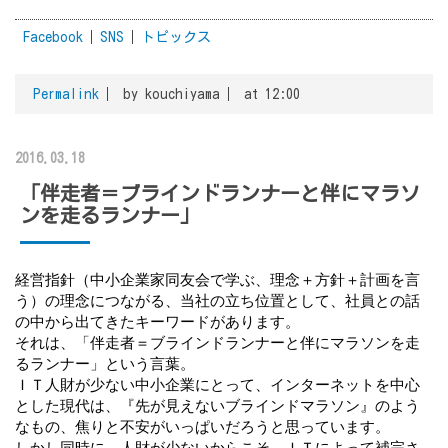
Facebook
SNS
トピックス
Permalink
by kouchiyama
at 12:00
2016.03.18
「伴走者＝ブラインドランナーと伴にマラソ
ンを走るランナー」
経営指針（中小企業家同友会で学ぶ、理念＋方針＋計画を言
う）の理念につながる、当社の立ち位置として、社員との話
の中から出てきたキーワードがあります。
それは、「伴走者＝ブラインドランナーと伴にマラソンを走
るランナー」という言葉。
ＩＴ人財が少ない中小企業にとって、インターネットを中心
とした現代は、『先が見えないブラインドマラソン』のよう
なもの、焦りと不安がいっぱいだろうと思っています。
しかし同時に、人財が少ないからこそ、ＩＴによって補完さ