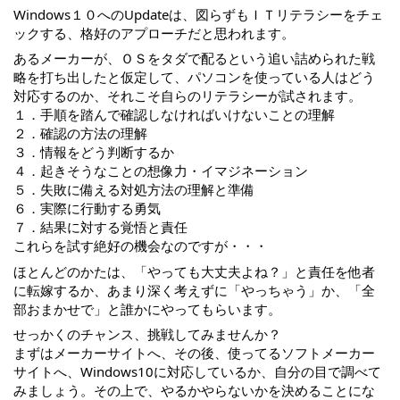
Windows１０へのUpdateは、図らずもＩＴリテラシーをチェ
ックする、格好のアプローチだと思われます。
あるメーカーが、ＯＳをタダで配るという追い詰められた戦
略を打ち出したと仮定して、パソコンを使っている人はどう
対応するのか、それこそ自らのリテラシーが試されます。
１．手順を踏んで確認しなければいけないことの理解
２．確認の方法の理解
３．情報をどう判断するか
４．起きそうなことの想像力・イマジネーション
５．失敗に備える対処方法の理解と準備
６．実際に行動する勇気
７．結果に対する覚悟と責任
これらを試す絶好の機会なのですが・・・
ほとんどのかたは、「やっても大丈夫よね？」と責任を他者
に転嫁するか、あまり深く考えずに「やっちゃう」か、「全
部おまかせで」と誰かにやってもらいます。
せっかくのチャンス、挑戦してみませんか？
まずはメーカーサイトへ、その後、使ってるソフトメーカー
サイトへ、Windows10に対応しているか、自分の目で調べて
みましょう。その上で、やるかやらないかを決めることにな