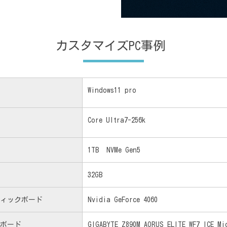
カスタマイズPC事例
Windows11 pro
Core Ultra7-256k
1TB NVMe Gen5
32GB
ィックボード
Nvidia GeForce 4060
ボード
GIGABYTE Z890M AORUS ELITE WF7 ICE Mi