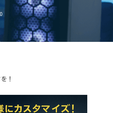
O
フを！