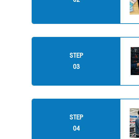
STEP
03
STEP
04