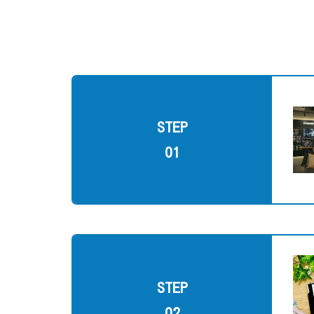
STEP
01
STEP
02