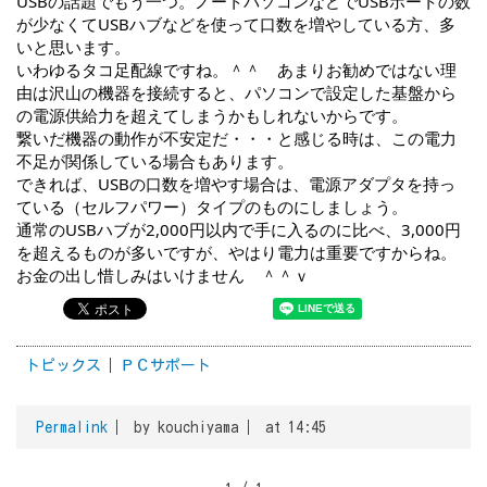
USBの話題でもう一つ。ノートパソコンなどでUSBポートの数
が少なくてUSBハブなどを使って口数を増やしている方、多
いと思います。
いわゆるタコ足配線ですね。＾＾　あまりお勧めではない理
由は沢山の機器を接続すると、パソコンで設定した基盤から
の電源供給力を超えてしまうかもしれないからです。
繋いだ機器の動作が不安定だ・・・と感じる時は、この電力
不足が関係している場合もあります。
できれば、USBの口数を増やす場合は、電源アダプタを持っ
ている（セルフパワー）タイプのものにしましょう。
通常のUSBハブが2,000円以内で手に入るのに比べ、3,000円
を超えるものが多いですが、やはり電力は重要ですからね。
お金の出し惜しみはいけません　＾＾ｖ
トピックス
ＰＣサポート
Permalink
by kouchiyama
at 14:45