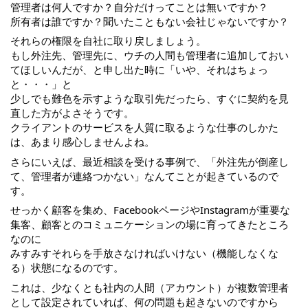
管理者は何人ですか？自分だけってことは無いですか？
所有者は誰ですか？聞いたこともない会社じゃないですか？
それらの権限を自社に取り戻しましょう。
もし外注先、管理先に、ウチの人間も管理者に追加しておい
てほしいんだが、と申し出た時に「いや、それはちょっ
と・・・」と
少しでも難色を示すような取引先だったら、すぐに契約を見
直した方がよさそうです。
クライアントのサービスを人質に取るような仕事のしかた
は、あまり感心しませんよね。
さらにいえば、最近相談を受ける事例で、「外注先が倒産し
て、管理者が連絡つかない」なんてことが起きているので
す。
せっかく顧客を集め、FacebookページやInstagramが重要な
集客、顧客とのコミュニケーションの場に育ってきたところ
なのに
みすみすそれらを手放さなければいけない（機能しなくな
る）状態になるのです。
これは、少なくとも社内の人間（アカウント）が複数管理者
として設定されていれば、何の問題も起きないのですから