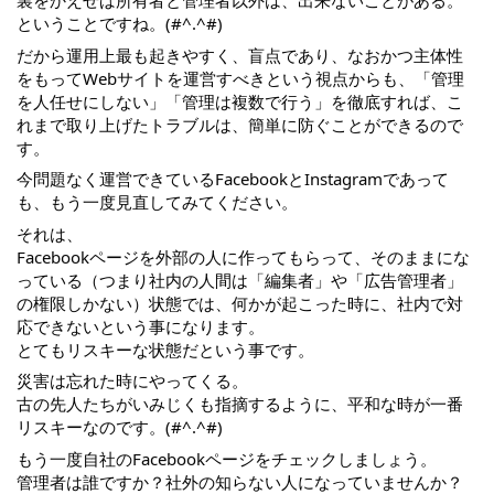
裏をかえせば所有者と管理者以外は、出来ないことがある。
ということですね。(#^.^#)
だから運用上最も起きやすく、盲点であり、なおかつ主体性
をもってWebサイトを運営すべきという視点からも、「管理
を人任せにしない」「管理は複数で行う」を徹底すれば、こ
れまで取り上げたトラブルは、簡単に防ぐことができるので
す。
今問題なく運営できているFacebookとInstagramであって
も、もう一度見直してみてください。
それは、
Facebookページを外部の人に作ってもらって、そのままにな
っている（つまり社内の人間は「編集者」や「広告管理者」
の権限しかない）状態では、何かが起こった時に、社内で対
応できないという事になります。
とてもリスキーな状態だという事です。
災害は忘れた時にやってくる。
古の先人たちがいみじくも指摘するように、平和な時が一番
リスキーなのです。(#^.^#)
もう一度自社のFacebookページをチェックしましょう。
管理者は誰ですか？社外の知らない人になっていませんか？