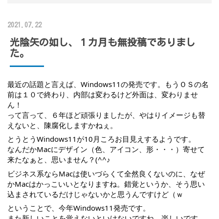
2021.07.22
光陰矢の如し、１カ月も無投稿でありまし
た。
最近の話題と言えば、Windows11の発売です。もうＯＳの名
前は１０で終わり、内部は変わるけど外面は、変わりませ
ん！
って言って、６年ほど頑張りましたが、やはりイメージも替
えないと、陳腐化しますかねぇ。
とうとうWindows11が10月ころお目見えするようです。
なんだかMacにデザイン（色、アイコン、形・・・）寄せて
来たなぁと、思いません？(^^♪　
ビジネス系ならMacは使いづらくて全然良くないのに、なぜ
かMacはかっこいいとなりますね。錯覚というか、そう思い
込まされているだけじゃないかと思うんですけど（ｗ
ということで、今年Windows11発売です。
また新しいことを覚えないといけないですね。楽しいです