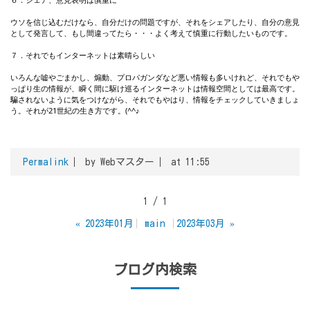
ウソを信じ込むだけなら、自分だけの問題ですが、それをシェアしたり、自分の意見
として発言して、もし間違ってたら・・・よく考えて慎重に行動したいものです。
７．それでもインターネットは素晴らしい
いろんな嘘やごまかし、煽動、プロパガンダなど悪い情報も多いけれど、それでもや
っぱり生の情報が、瞬く間に駆け巡るインターネットは情報空間としては最高です。
騙されないように気をつけながら、それでもやはり、情報をチェックしていきましょ
う。それが21世紀の生き方です。(^^♪
Permalink
by Webマスター
at 11:55
1 / 1
«
2023年01月
main
2023年03月
»
ブログ内検索