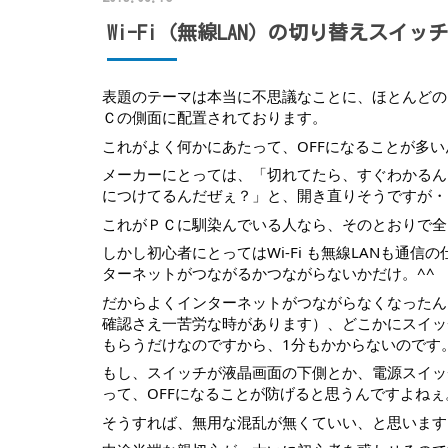
Wi-Fi（無線LAN）の切り替えスイッチ
表題のテーマは本当に不思議なことに、ほとんどのメ
Ｃの側面に配置されております。
これがよく何かにあたって、OFFになることが多
メーカーにとっては、「切れてたら、すぐわかるん
につけてるんだぜぇ？」と、開き直りそうですが・
これがＰＣに馴染んでいる人なら、そのとおりで全
しかし初心者にとってはWi-Fi も無線LANも
ターネットがつながるかつながらないかだけ。^^
だからよくインターネットがつながらなくなったん
確認さえ一苦労な時があります）、どこかにスイッ
もらうだけなのですから、1分もかからないのです
もし、スイッチが液晶画面の下側とか、電源スイッ
って、OFFになることが防げると思うんですよねぇ
そうすれば、無用な混乱が無くていい、と思います