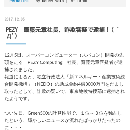
Permalink
by kouchiyama
at 10:00
2017.12.05
PEZY 齋藤元章社長、詐欺容疑で逮捕！( ﾟ
Дﾟ)
12月5日、スーパーコンピューター（スパコン）開発の先
頭を走る PEZY Computing 社長、齋藤元章容疑者が逮
捕されました。
報道によると、独立行政法人「新エネルギー・産業技術総
合開発機構」（NEDO）の助成金約4億3000万円をだまし
取ったとして、詐欺の疑いで、東京地検特捜部に逮捕され
たようです。
つい先日、Green500の計算性能で、１位～３位を独占し
たという、輝かしいニュースが流れたばっかりだったの
に・・・