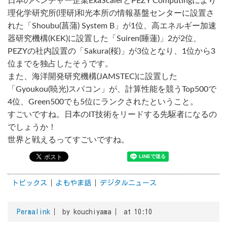
日本のベンチャー企業ExaScalerとPEZY Computingにより
理化学研究所(理研)和光本所の情報基盤センターに設置さ
れた「Shoubu(菖蒲) System B」が1位、高エネルギー加速
器研究機構(KEK)に設置した「Suiren(睡蓮)」2が2位、
PEZYの社内設置の「Sakura(桜)」が3位となり、1位から3
位までを独占したそうです。
また、海洋開発研究機構(JAMSTEC)に設置した
「Gyoukou(暁光)スパコン」が、計算性能を競うTop500で
4位、Green500でも5位にランクされたということ。
すごいですね。日本のIT技術をリードする先駆者になるの
でしょうか！
世界と戦えるってすごいですね。
トピックス
よもやま話
デジタルニュース
Permalink
by kouchiyama
at 10:10