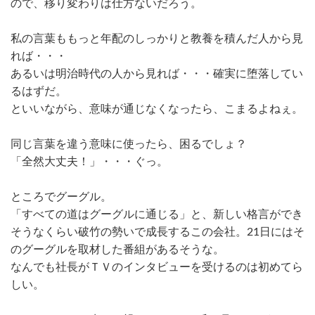
ので、移り変わりは仕方ないだろう。
私の言葉ももっと年配のしっかりと教養を積んだ人から見
れば・・・
あるいは明治時代の人から見れば・・・確実に堕落してい
るはずだ。
といいながら、意味が通じなくなったら、こまるよねぇ。
同じ言葉を違う意味に使ったら、困るでしょ？
「全然大丈夫！」・・・ぐっ。
ところでグーグル。
「すべての道はグーグルに通じる」と、新しい格言ができ
そうなくらい破竹の勢いで成長するこの会社。21日にはそ
のグーグルを取材した番組があるそうな。
なんでも社長がＴＶのインタビューを受けるのは初めてら
しい。