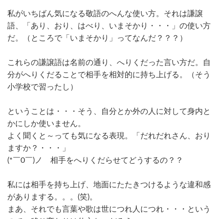
私がいちばん気になる敬語のへんな使い方。それは謙譲
語、「あり、おり、はべり、いまそかり・・・」の使い方
だ。（ところで「いまそかり」ってなんだ？？？）
これらの謙譲語は名前の通り、へりくだった言い方だ。自
分がへりくだることで相手を相対的に持ち上げる。（そう
小学校で習ったし）
ということは・・・そう、自分とか外の人に対して身内と
かにしか使いません。
よく聞くと～っても気になる表現。「だれだれさん、おり
ますか？・・・」
(*￣0￣)ノ 相手をへりくだらせてどうするの？？
私には相手を持ち上げ、地面にたたきつけるような違和感
がありまする。。。(笑)。
まあ、それでも言葉や歌は世につれ人につれ・・・という