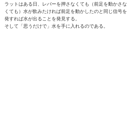
ラットはある日、レバーを押さなくても（前足を動かさな
くても）水が飲みたければ前足を動かしたのと同じ信号を
発すれば水が出ることを発見する。
そして「思うだけで」水を手に入れるのである。
★脳の機能
脳がこのような操作を覚えると、たとえばＰＣへの文字入
力も、完全にバーチャルで頭の中で文字を思い浮かべれ
ば、コンピュータに入力できるようになるに違いない。
人間に採用されるのはずっと先だろうが、脳さえ生きてい