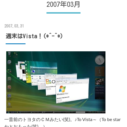
2007年03月
2007.03.31
週末はVista！(*^-^*)
一昔前のトヨタのＣＭみたい(笑)。♪To Vista～（To be star
かとおもった(笑)。）