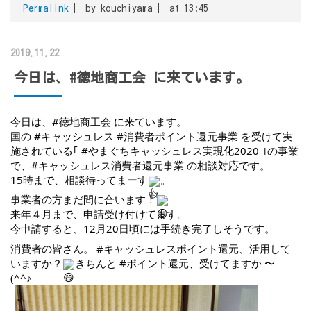
Permalink
by kouchiyama
at 13:45
2019.11.22
今日は、#徳地商工会 に来ています。
今日は、
#徳地商工会
 に来ています。
国の 
#キャッシュレス
#消費者ポイント還元事業
 を受けて実
施されている｢ 
#やまぐちキャッシュレス実現化2020
 ｣の事業
で、
#キャッシュレス消費者還元事業
 の相談対応です。
15時まで、相談待ってまーす
。
事業者の方まだ間に合います！
来年４月まで、申請受け付けてます。
今申請すると、12月20日頃には手続き完了しそうです。
消費者の皆さん。 
#キャッシュレスポイント還元
、活用して
いますか？
きちんと 
#ポイント還元
、受けてますか 〜  
(^^♪