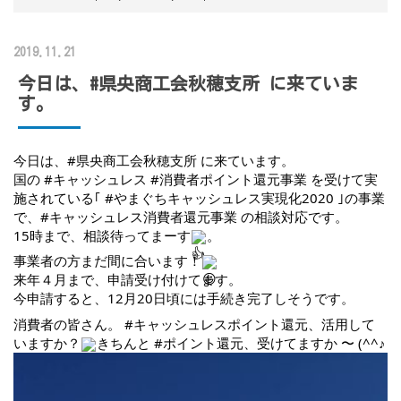
2019.11.21
今日は、#県央商工会秋穂支所 に来ていま
す。
今日は、
#県央商工会秋穂支所
 に来ています。
国の 
#キャッシュレス
#消費者ポイント還元事業
 を受けて実
施されている｢ 
#やまぐちキャッシュレス実現化2020
 ｣の事業
で、
#キャッシュレス消費者還元事業
 の相談対応です。
15時まで、相談待ってまーす
。
事業者の方まだ間に合います！
来年４月まで、申請受け付けてます。
今申請すると、12月20日頃には手続き完了しそうです。
消費者の皆さん。 
#キャッシュレスポイント還元
、活用して
いますか？
きちんと 
#ポイント還元
、受けてますか 〜 (^^♪