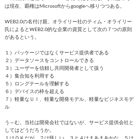
は現在、覇権はMicrosoftからgoogleへ移りつつある。
WEB2.0の名付け親、オライリー社のティム・オライリー
氏によるとWEB2.0的な企業の資質として次の７つの原則
があるという。
１）パッケージではなくサービス提供者である
２）データソースをコントロールできる
３）ユーザーを信頼し共同開発者として扱う
４）集合知を利用する
５）ロングテールを理解する
６）デバイスの枠を超える
７）軽量なＵＩ、軽量な開発モデル、軽量なビジネスモデ
ル
う～む。当社は開発会社ではないが、サービス提供会社と
してはどうだろうか。
１はＯＫだが、２は怪しい。３と４はまあまあかな。５は