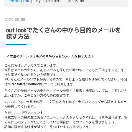
Permalink
by kurakazu
at 08:45
2023.06.08
outlookでたくさんの中から目的のメールを
探す方法
＜大量のメールフォルダの中から目的のメールを探す方法＞
こんにちは、クラカズでございます。
今日はメールの中から、あるメールを探したい時のちょっとした工夫をすると、すっ
きり素早く見つかるという情報です。
※いろんなメールソフトがありますので、同じような機能をさがしてください。今回
はMicrosoft社のoutlookについてご紹介します。
たくさんの受信メールの中から、メールを探す「検索」機能については、ご存じだと
思いますが、ご存じない方のために復習です。
outlookでは、一番上の窓に、文字を入力すれば、全てのフォルダから該当するメー
ルを探してくれます。
ただ、ここでワンポイント。
検索文字入力欄の左にあるメニューボックスをクリックすれば、場所を選べます。明
らかにこのフォルダだとわかっている場合は、そのフォルダを選びましょう。
語句に該当する候補が減って、見つけやすくなるでしょう。