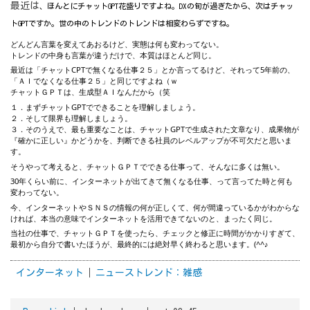
最近は
、
ほんとにチャットGPT花盛りですよね。DXの旬が過ぎたから、次はチャッ
トGPTですか。世の中のトレンドのトレンドは相変わらずですね。
どんどん言葉を変えてあおるけど、実態は何も変わってない。
トレンドの中身も言葉が違うだけで、本質はほとんど同じ。
最近は「チャットCPTで無くなる仕事２５」とか言ってるけど、それって5年前の、
「ＡＩでなくなる仕事２５」と同じですよね（ｗ
チャットＧＰＴは、生成型ＡＩなんだから（笑
１．まずチャットGPTでできることを理解しましょう。
２．そして限界も理解しましょう。
３．そのうえで、最も重要なことは、チャットGPTで生成された文章なり、成果物が
『確かに正しい』かどうかを、判断できる社員のレベルアップが不可欠だと思いま
す。
そうやって考えると、チャットＧＰＴでできる仕事って、そんなに多くは無い。
30年くらい前に、インターネットが出てきて無くなる仕事、って言ってた時と何も
変わってない。
今、インターネットやＳＮＳの情報の何が正しくて、何が間違っているかがわからな
ければ、本当の意味でインターネットを活用できてないのと、まったく同じ。
当社の仕事で、チャットＧＰＴを使ったら、チェックと修正に時間がかかりすぎて、
最初から自分で書いたほうが、最終的には絶対早く終わると思います。(^^♪
インターネット
ニューストレンド：雑感