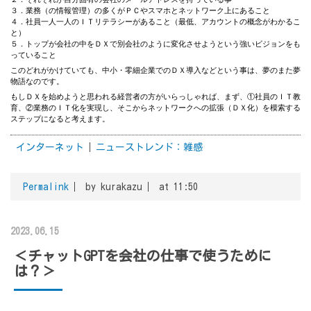
３．業務（の情報管理）の多くがＰＣやスマホとネットワーク上にあること
４．社員一人一人のＩＴリテラシーがあること（最低、アカウントの概念がわかるこ
と）
５．トップが会社の中をＤＸで別会社のように変化させようという強いビジョンをも
っていること
このどれがかけていても、中小・零細企業でのＤＸ導入などという事は、夢のまた夢
物語なのです。
もしＤＸを始めようと思われる経営者の方がいらっしゃれば、まず、①社員のＩＴ教
育、②業務のＩＴ化を実現し、そこからネットワークへの拡張（ＤＸ化）を模索する
ステップになると考えます。
インターネット
ニューストレンド：雑感
Permalink
by kurakazu
at 11:50
2023.06.15
＜チャットGPTを会社の仕事で使うために
は？＞