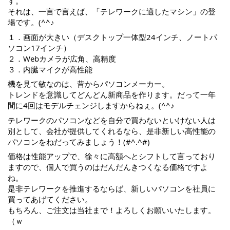
す。
それは、一言で言えば、「テレワークに適したマシン」の登
場です。(^^♪
１．画面が大きい（デスクトップ一体型24インチ、ノートパ
ソコン17インチ）
２．Webカメラが広角、高精度
３．内臓マイクが高性能
機を見て敏なのは、昔からパソコンメーカー。
トレンドを意識してどんどん新商品を作ります。だって一年
間に4回はモデルチェンジしますからねぇ。(^^♪
テレワークのパソコンなどを自分で買わないといけない人は
別として、会社が提供してくれるなら、是非新しい高性能の
パソコンをねだってみましょう！(#^.^#)
価格は性能アップで、徐々に高額へとシフトして言っており
ますので、個人で買うのはだんだんきつくなる価格ですよ
ね。
是非テレワークを推進するならば、新しいパソコンを社員に
買ってあげてください。
もちろん、ご注文は当社まで！よろしくお願いいたします。
（ｗ