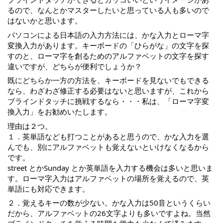
るので、なんとかマスターしたいと思っている人も多いので
はないかと思います。
パソコンによる日本語の入力方法には、かな入力とローマ字
変換入力があります。キーボードの「ひらがな」の文字を探
すのと、ローマ字を創るためのアルファベットの文字を探す
違いですが、どちらが便利でしょうか？
既にどちらか一方の方法を、キーボードを見ないでもできる
なら、わざわざ修正する必要はないと思いますが、これから
ブラインドタッチに挑戦するなら・・・私は、「ローマ字変
換入力」をお勧めいたします。
理由は２つ。
１．英単語なども打つことがあると思うので、かな入力を選
んでも、別にアルファベットも覚えないといけなくなるから
です。
street とかSunday とか英単語を入力する機会は多いと思いま
す。ローマ字入力はアルファベットの場所を覚えるので、英
単語にも対応できます。
２．覚えるキーの数が少ない。かな入力は50音というくらい
だから、アルファベットの26文字よりも多いですよね。当然