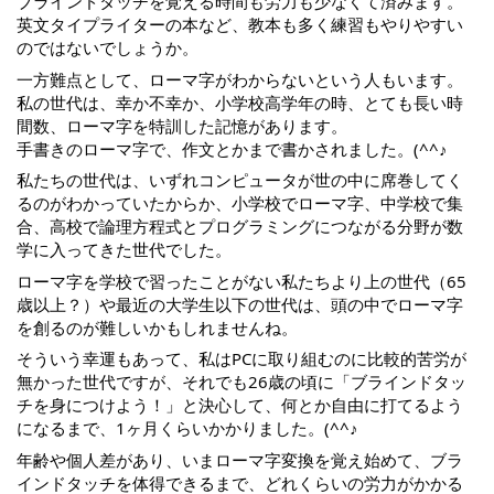
ブラインドタッチを覚える時間も労力も少なくて済みます。
英文タイプライターの本など、教本も多く練習もやりやすい
のではないでしょうか。
一方難点として、ローマ字がわからないという人もいます。
私の世代は、幸か不幸か、小学校高学年の時、とても長い時
間数、ローマ字を特訓した記憶があります。
手書きのローマ字で、作文とかまで書かされました。(^^♪
私たちの世代は、いずれコンピュータが世の中に席巻してく
るのがわかっていたからか、小学校でローマ字、中学校で集
合、高校で論理方程式とプログラミングにつながる分野が数
学に入ってきた世代でした。
ローマ字を学校で習ったことがない私たちより上の世代（65
歳以上？）や最近の大学生以下の世代は、頭の中でローマ字
を創るのが難しいかもしれませんね。
そういう幸運もあって、私はPCに取り組むのに比較的苦労が
無かった世代ですが、それでも26歳の頃に「ブラインドタッ
チを身につけよう！」と決心して、何とか自由に打てるよう
になるまで、1ヶ月くらいかかりました。(^^♪
年齢や個人差があり、いまローマ字変換を覚え始めて、ブラ
インドタッチを体得できるまで、どれくらいの労力がかかる