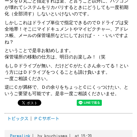
ータをＤ丸ごと指定すれば楽、と言うこと以外に、パソコン
が壊れてシステムをリカバリするときにどうしても一度初期
化（全部消す）しないといけないのです。
しかしこれはドライブ単位で指定できるのでＤドライブは安
全地帯！そこにマイドキュメントやマイピクチャ―、アドレ
ス帳、メールの保管場所などにしておけば・・・いいですよ
ね？
ということで是非お勧めします。
保管場所の移動の仕方は、明日のお楽しみ！（笑
もしＤドライブが無い、だけどＣがたくさん余ってる！とい
う方にはＤドライブをつくることも請け負います。
一度ご相談ください。
逆にＣが満杯で、Ｄの余りをちょっとＣにくっつけたい、と
いうご要望も可能です。是非一度ご相談くださいませ。
トピックス
ＰＣサポート
Permalink
by kouchiyama
at 15:20