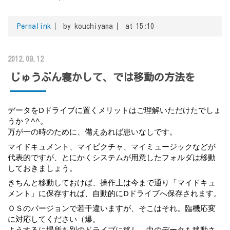
Permalink
by kouchiyama
at 15:10
2012.09.12
じゅうぶん寝かして、では移動の方法を
データをDドライブに置くメリットはご理解いただけたでしょ
うか？^^。
万が一の時のために、備えあれば患いなしです。
マイドキュメント、マイピクチャ、マイミュージックなどが
代表的ですが、とにかくシステムが用意したフォルダは移動
しておきましょう。
きちんと移動しておけば、操作上は今まで通り「マイドキュ
メント」に保存すれば、自動的にDドライブへ保存されます。
ＯＳのバージョンで若干違いますが、そこはそれ。臨機応変
に対応してください（爆。
ようするに場所を別のドライブに移し、中のデータも移動さ