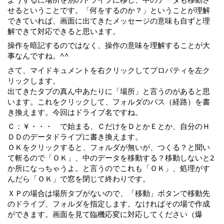
せるということです。「何をするのか？」ということが理解
できていれば、画面に出てきたメッセージの意味も自ずと理
解できて対応できると思います。
操作を暗記するのではなく、操作の意味を理解することが大
事なんですね。^^
さて、マイドキュメントを右クリックしてプロパティを左ク
リックします。
出てきたタブの真ん中あたりに「場所」と言うのがあると思
います。これをクリックして、フォルダのパス（経路）を書
き換えます。今回はドライブ名ですね。
Ｃ：￥・・・　で始まる、ＣだけをＤとかＥとか、自分のＨ
ＤＤのデータドライブに書き換えます。
ＯＫをクリックすると、フォルダが無いが、つくる？と聞い
て斬るので「ＯＫ」、中のデータを移動する？移動しないと2
か所になっちゃうよ。と言うのでこれも「ＯＫ」、処理がす
んだら「ＯＫ」で窓を閉じて終わりです。
ＸＰの場合は場所タブがないので、「移動」ボタンで移動先
のドライブ、フォルダを指定します。なければその場で作成
ができます。画面を見て臨機応変に対応してください（爆