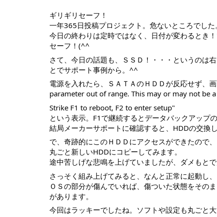
ギリギリセーフ！
一年365日投稿プロジェクト。危ないところでした
今日の終わりは定時ではなく、日付が変わるとき！
セーフ！(^^
さて、今日の話題も、ＳＳＤ！・・・というのは右
とでサポート事例から。^^
電源を入れたら、ＳＡＴＡのＨＤＤが反応せず、画面には "Hard D
parameter out of range. This may or may not be a s
Strike F1 to reboot, F2 to enter setup"
という表示。F1で継続するとデータバックアップ
結局メーカーサポートに確認すると、HDDの交換し
で、奇跡的にこのＨＤＤにアクセスができたので、
丸ごと新しいHDDにコピーしてみます。
途中苦しげな悲鳴を上げていましたが、ダメもとで
さっそく組み上げてみると、なんと正常に起動し、
ＯＳの部分が傷んでいれば、傷ついた状態をそのま
があります。
今回はラッキーでしたね。ソフトや設定も丸ごと大