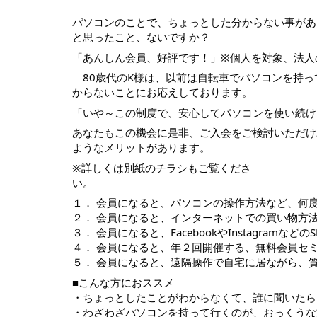
パソコンのことで、ちょっとした分からない事があ
と思ったこと、ないですか？
「あんしん会員、好評です！」※個人を対象、法人
　80歳代のK様は、以前は自転車でパソコンを持
からないことにお応えしております。
「いや～この制度で、安心してパソコンを使い続け
あなたもこの機会に是非、ご入会をご検討いただけ
ようなメリットがあります。
※詳しくは別紙のチラシもご覧くださ
い。　　　　　　　　　　　　　　　　　　　　　
１． 会員になると、パソコンの操作方法など、何
２． 会員になると、インターネットでの買い物方
３． 会員になると、FacebookやInstagram
４． 会員になると、年２回開催する、無料会員セ
５． 会員になると、遠隔操作で自宅に居ながら、
■こんな方におススメ
・ちょっとしたことがわからなくて、誰に聞いたら
・わざわざパソコンを持って行くのが、おっくうな