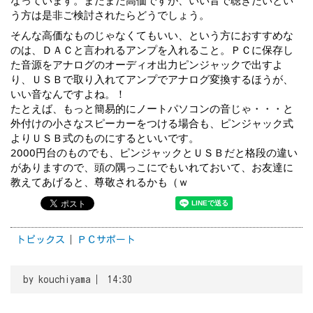
なっています。まだまだ高価ですが、いい音で聴きたいとい
う方は是非ご検討されたらどうでしょう。
そんな高価なものじゃなくてもいい、という方におすすめな
のは、ＤＡＣと言われるアンプを入れること。ＰＣに保存し
た音源をアナログのオーディオ出力ピンジャックで出すよ
り、ＵＳＢで取り入れてアンプでアナログ変換するほうが、
いい音なんですよね。！
たとえば、もっと簡易的にノートパソコンの音じゃ・・・と
外付けの小さなスピーカーをつける場合も、ピンジャック式
よりＵＳＢ式のものにするといいです。
2000円台のものでも、ピンジャックとＵＳＢだと格段の違い
がありますので、頭の隅っこにでもいれておいて、お友達に
教えてあげると、尊敬されるかも（ｗ
トピックス
ＰＣサポート
by
kouchiyama
14:30