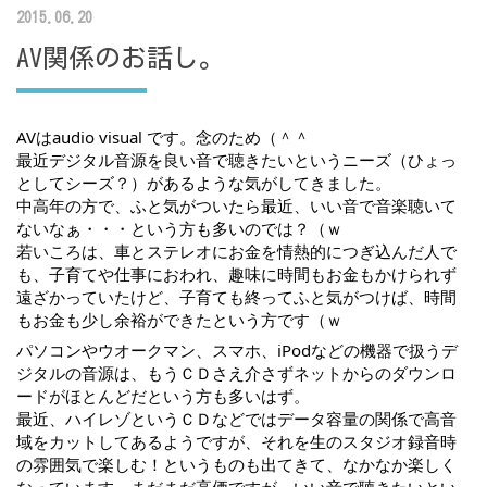
2015.06.20
AV関係のお話し。
AVはaudio visual です。念のため（＾＾
最近デジタル音源を良い音で聴きたいというニーズ（ひょっ
としてシーズ？）があるような気がしてきました。
中高年の方で、ふと気がついたら最近、いい音で音楽聴いて
ないなぁ・・・という方も多いのでは？（ｗ
若いころは、車とステレオにお金を情熱的につぎ込んだ人で
も、子育てや仕事におわれ、趣味に時間もお金もかけられず
遠ざかっていたけど、子育ても終ってふと気がつけば、時間
もお金も少し余裕ができたという方です（ｗ
パソコンやウオークマン、スマホ、iPodなどの機器で扱うデ
ジタルの音源は、もうＣＤさえ介さずネットからのダウンロ
ードがほとんどだという方も多いはず。
最近、ハイレゾというＣＤなどではデータ容量の関係で高音
域をカットしてあるようですが、それを生のスタジオ録音時
の雰囲気で楽しむ！というものも出てきて、なかなか楽しく