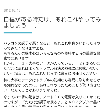
2012.08.13
自信がある時だけ、あれこれやってみ
ましょう ^.^
パソコンの調子が悪くなると、あれこれ中身をいじったりや
ってみたくなりますよね。
もちろんその探求心はいろんなものを修得する時の重要な要
素ではあります。
しかし、　１）大事なデータが入っている、　２）あるいは
ただ元に戻ればよくてトラブル解決の勉強には興味がない、
という場合は、あれこれいじらずに業者にお任せください。
特に大事なデータはトラブルの初期なら容易に取り出せるか
も知れなかったのに、あれこれやったためにもう取り出せな
い、なんてことがありますからね。
今までの一番の驚きは、ノートＰＣで電源が入りにくかった
のですが、「たたけば調子が戻るよ」とＡＣアダプタの黒い
ボックスを手で何度かお客さんが思いっきりたたいたこと