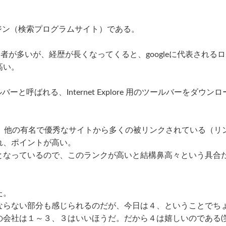
。
ンジン（検索プログラムサイト）である。
用者が多いが、経歴が長くなってくると、googleに代表される
高い。
ーと呼ばれる、Internet Explore 用のツールバーをダウン
く、他の有名で優秀なサイトから多くの被リンクされている（リ
れ、ポイントが高い。
となっているので、このランクが高いと結構鼻高々という具合
た。
ならない部分も感じられるのだが、今日は４、ということでち
会社は１～３、３はいいほうだ。だから４は嬉しいのである(笑