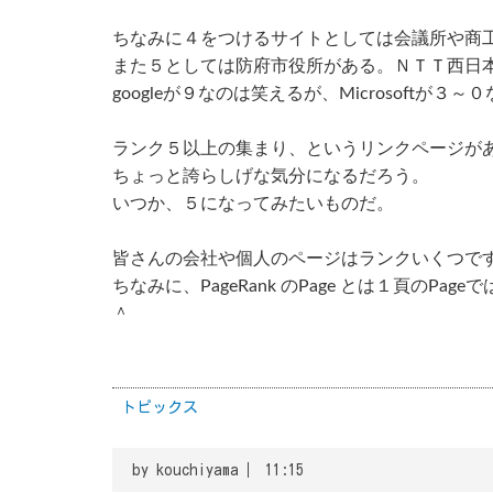
ちなみに４をつけるサイトとしては会議所や商
また５としては防府市役所がある。ＮＴＴ西日本
googleが９なのは笑えるが、Microsoftが３
ランク５以上の集まり、というリンクページが
ちょっと誇らしげな気分になるだろう。
いつか、５になってみたいものだ。
皆さんの会社や個人のページはランクいくつで
ちなみに、PageRank のPage とは１頁のPa
＾
トピックス
by
kouchiyama
11:15