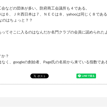
工会などの団体が多い。防府商工会議所も４である。
は６、ＪＲ西日本は７、ＮＥＣは８、yahooは同じく８であ
～０なのはちょっと？？
あってそこに入るのはなんだか名門クラブの会員に認められた
すか？
geではなく、googleの創始者、Page氏の名前から来ている指数で