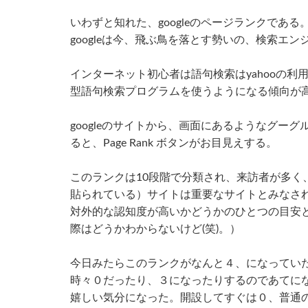
いわずと知れた、googleのページランクである
googleは今、飛ぶ鳥を落とす勢いの、検索エ
インターネット初心者は語句検索はyahooの利
型語句検索プログラムを使うようになる傾向が
googleのサイトから、画面にあるようなグーグルバ
ると、Page Rank ボタンがお目見えする。
このランクは10段階で分類され、来訪者が多
貼られている）サイトは重要なサイトとみなさ
対外的な認知度が高いかどうかのひとつの目安
際はどうかわからないけど(笑)。）
今日みたらこのランクがなんと４、になってい
時々０だったり、３になったりするのであてに
嬉しい気分になった。開設してすぐは０、普通の