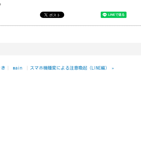
♪
りき
main
スマホ機種変による注意喚起（LINE編）
»