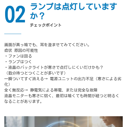
ランプは点灯しています
02
か？
チェックポイント
画面が真っ暗でも、耳を澄ませてみてください。
症状 原因の可能性
・ファンは回る
・ランプはつく
・液晶のバックライトが寒さで点灯しにくいだけかも？
（数分待つとつくことが多いです）
一瞬ついてすぐ消える→ 電源ユニットの出力不足（寒さによる劣
化）
全く無反応→ 静電気による帯電、または完全な故障
液晶モニターも寒さに弱く、最初は暗くても時間が経つと明るく
なることがあります。