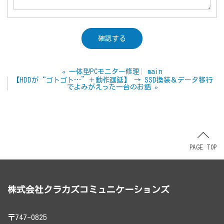
«
一体型PCモニター修理
main
【HDDが“ゴトゴト…”＋動作遅延】 → SSD換装＆データ移行
でよみがえった一台のお話
»
PAGE TOP
株式会社クラカズコミュニケーションズ
〒747-0825