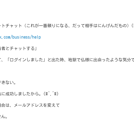
チャット（これが一番頼りになる、だって相手はにんげんだもの）(#^
k.com/business/help
当者とチャットする」
て、「ログインしました」と出た時、地獄で仏様に出会ったような気分
できない。
功しましたから。(#^.^#)
合は、メールアドレスを変えて
せん。